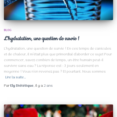
BLOG
L’hydratation, une question de survie !
L’hydratation, une question de survie ! En ces temps de canicules
et de chaleur, il m’était plus que primordial d’aborder ce sujet Pour
commencer, savez combien de temps, un être humain peut-il
survivre sans eau ? La réponse est : 3 jours seulement en
moyenne ! Vous n’en revenez pas ? Et pourtant. Nous sommes
Lire la suite…
Par
Ely Diététique
, il y a
2 ans